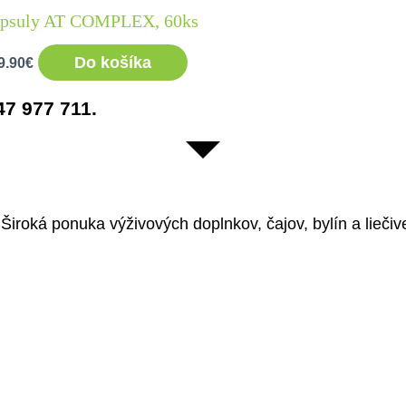
psuly AT COMPLEX, 60ks
Do košíka
9.90
€
47 977 711.
iroká ponuka výživových doplnkov, čajov, bylín a liečiv