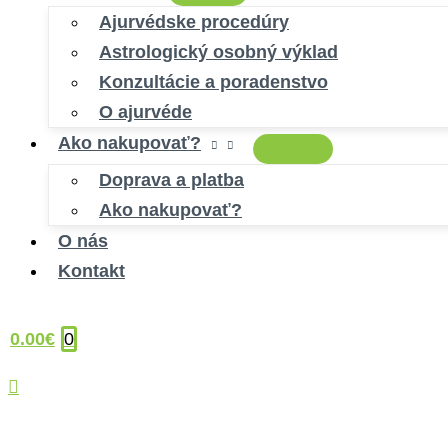
Ajurvédske procedúry
Astrologický osobný výklad
Konzultácie a poradenstvo
O ajurvéde
Ako nakupovať?
Doprava a platba
Ako nakupovať?
O nás
Kontakt
0.00
€
0