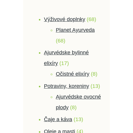
Výživové doplnky
68
Planet Ayurveda
68
Ajurvédske bylinné
elixíry
17
Očistné elixíry
8
Potraviny, koreniny
13
Ajurvédske ovocné
plody
8
Čaje a káva
13
Oleje a masti
4