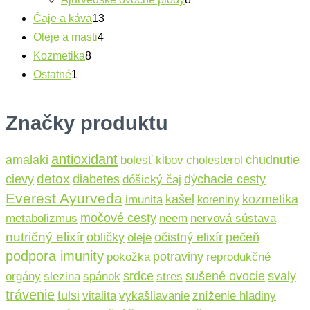
f
Čaje a káva
13
Oleje a masti
4
Kozmetika
8
Ostatné
1
Značky produktu
antioxidant
amalaki
chudnutie
bolesť kĺbov
cholesterol
detox
cievy
diabetes
dýchacie cesty
dóšický čaj
Everest Ayurveda
kašel
kozmetika
imunita
koreniny
močové cesty
metabolizmus
neem
nervová sústava
nutričný elixír
očistný elixír
obličky
pečeň
oleje
podpora imunity
potraviny
pokožka
reprodukčné
sušené ovocie
srdce
svaly
orgány
slezina
spánok
stres
trávenie
tulsi
vitalita
vykašliavanie
zníženie hladiny