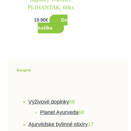
PLIHANTAK, 60ks
19.90
€
Do
košíka
Kategórie
Výživové doplnky
68
Planet Ayurveda
68
Ajurvédske bylinné elixíry
17