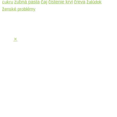
čaj
čistenie krvi
zubná pasta
čreva
cukru
žalúdok
ženské problémy