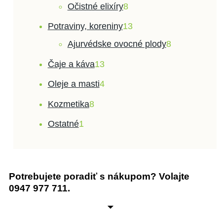
Očistné elixíry
8
Potraviny, koreniny
13
Ajurvédske ovocné plody
8
Čaje a káva
13
Oleje a masti
4
Kozmetika
8
Ostatné
1
Potrebujete poradiť s nákupom? Volajte
0947 977 711.