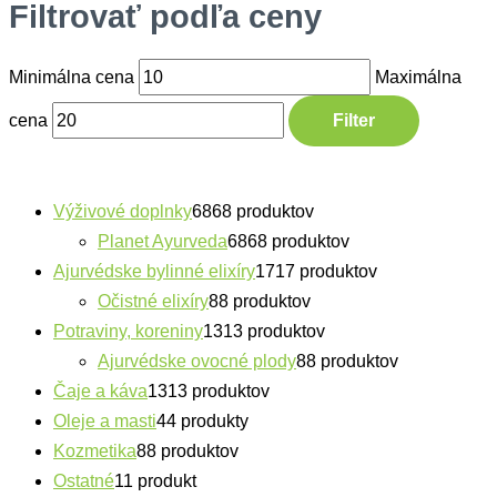
Filtrovať podľa ceny
Minimálna cena
Maximálna
cena
Filter
Výživové doplnky
68
68 produktov
Planet Ayurveda
68
68 produktov
Ajurvédske bylinné elixíry
17
17 produktov
Očistné elixíry
8
8 produktov
Potraviny, koreniny
13
13 produktov
Ajurvédske ovocné plody
8
8 produktov
Čaje a káva
13
13 produktov
Oleje a masti
4
4 produkty
Kozmetika
8
8 produktov
Ostatné
1
1 produkt