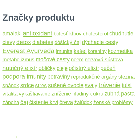
Značky produktu
antioxidant
amalaki
chudnutie
bolesť kĺbov
cholesterol
detox
cievy
diabetes
dýchacie cesty
dóšický čaj
Everest Ayurveda
kašel
kozmetika
imunita
koreniny
močové cesty
metabolizmus
neem
nervová sústava
nutričný elixír
očistný elixír
obličky
pečeň
oleje
podpora imunity
potraviny
reprodukčné orgány
slezina
trávenie
sušené ovocie
srdce
svaly
tulsi
spánok
stres
zubná pasta
vitalita
vykašliavanie
zníženie hladiny cukru
čaj
čistenie krvi
čreva
zápcha
žalúdok
ženské problémy