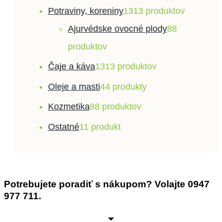
Potraviny, koreniny
13
13 produktov
Ajurvédske ovocné plody
8
8
produktov
Čaje a káva
13
13 produktov
Oleje a masti
4
4 produkty
Kozmetika
8
8 produktov
Ostatné
1
1 produkt
Potrebujete poradiť s nákupom? Volajte 0947
977 711.