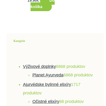
19.90
€
Do
košíka
Kategórie
Výživové doplnky
68
68 produktov
Planet Ayurveda
68
68 produktov
Ajurvédske bylinné elixíry
17
17
produktov
Očistné elixíry
8
8 produktov