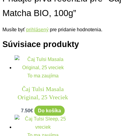
Matcha BIO, 100g”
Musíte byť
prihlásený
pre pridanie hodnotenia.
Súvisiace produkty
To ma zaujíma
Čaj Tulsi Masala
Original, 25 Vreciek
7.50
€
Do košíka
To ma zaujíma