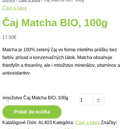
Domov
/
Čaje a káva
/ Čaj Matcha BIO, 100g
Čaje a káva
Čaj Matcha BIO, 100g
17.50
€
Matcha je 100% zelený čaj vo forme mletého prášku bez
farbív, prísad a konzervačných látok. Matcha obsahuje
theofylín a theaníny, ale i množstvo minerálov, vitamínov a
antioxidantov.
množstvo Čaj Matcha BIO, 100g
-
+
Pridať do košíka
Katalógové číslo:
AL403
Kategória:
Čaje a káva
Značky: