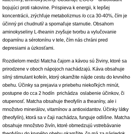
bojujúci proti rakovine. Prispieva k energii, k lepšej
koncentrácii, zrýchľuje metabolizmus /o cca 30-40%, čím je
účinný pri chudnutí/ a spomaľuje starnutie. Obsahom
aminokyseliny L-theanin zvyšuje tvorbu a vylučovanie
dopamínu a sérotonínu v tele, čím nás chráni pred
depresiami a úzkosťami.
Rozdielom medzi Matcha čajom a kávou sú živiny, ktoré sa
prirodzene v oboch nápojoch nachádzajú. Káva obsahuje
silný stimulant kofeín, ktorý okamžite nájde cestu do krvného
obehu. Účinky sa prejavia v priebehu niekoľkých minút,
postupne do cca 2 hodín prichádza oslabenie účinkov, či
otupenosť. Matcha obsahuje theofylín a theaníny, ale i
množstvo minerálov, vitamínov a antioxidantov. Účinky látky
(theofylín), ktorá sa v čaji nachádza, funguje odlišne. Matcha
obsahuje množstvo živín, ktoré obmedzujú vstrebávanie
theofylínu do krvného obehu okamžite, čo má za následok