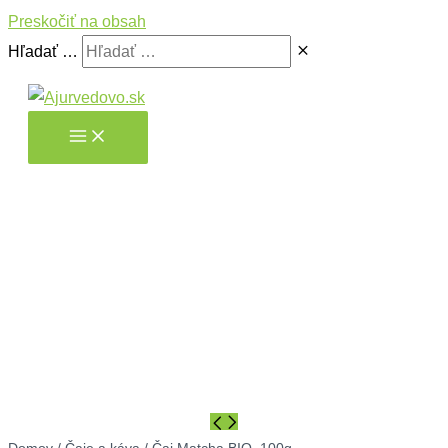
Preskočiť na obsah
Hľadať …