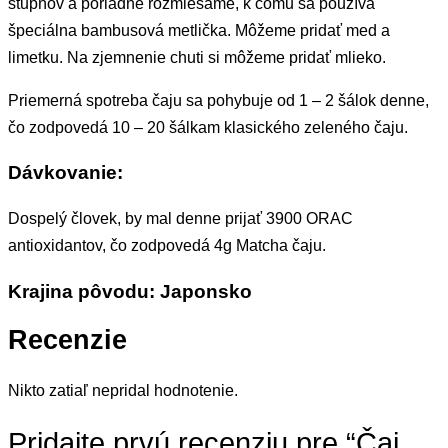
stupňov a poriadne rozmiešame, k čomu sa používa
špeciálna bambusová metlička. Môžeme pridať med a
limetku. Na zjemnenie chuti si môžeme pridať mlieko.
Priemerná spotreba čaju sa pohybuje od 1 – 2 šálok denne,
čo zodpovedá 10 – 20 šálkam klasického zeleného čaju.
Dávkovanie:
Dospelý človek, by mal denne prijať 3900 ORAC
antioxidantov, čo zodpovedá 4g Matcha čaju.
Krajina pôvodu: Japonsko
Recenzie
Nikto zatiaľ nepridal hodnotenie.
Pridajte prvú recenziu pre “Čaj