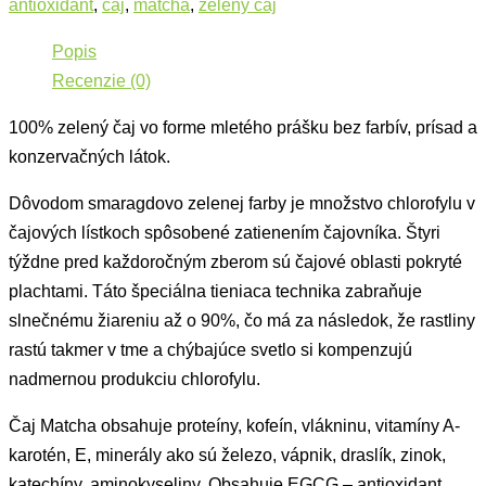
antioxidant
,
čaj
,
matcha
,
zelený čaj
Popis
Recenzie (0)
100% zelený čaj vo forme mletého prášku bez farbív, prísad a
konzervačných látok.
Dôvodom smaragdovo zelenej farby je množstvo chlorofylu v
čajových lístkoch spôsobené zatienením čajovníka. Štyri
týždne pred každoročným zberom sú čajové oblasti pokryté
plachtami. Táto špeciálna tieniaca technika zabraňuje
slnečnému žiareniu až o 90%, čo má za následok, že rastliny
rastú takmer v tme a chýbajúce svetlo si kompenzujú
nadmernou produkciu chlorofylu.
Čaj Matcha obsahuje proteíny, kofeín, vlákninu, vitamíny A-
karotén, E, minerály ako sú železo, vápnik, draslík, zinok,
katechíny, aminokyseliny. Obsahuje EGCG – antioxidant