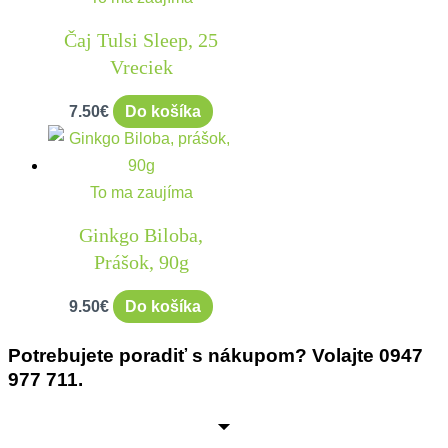
Čaj Tulsi Sleep, 25
Vreciek
7.50
€
Do košíka
To ma zaujíma
Ginkgo Biloba,
Prášok, 90g
9.50
€
Do košíka
Potrebujete poradiť s nákupom? Volajte 0947
977 711.