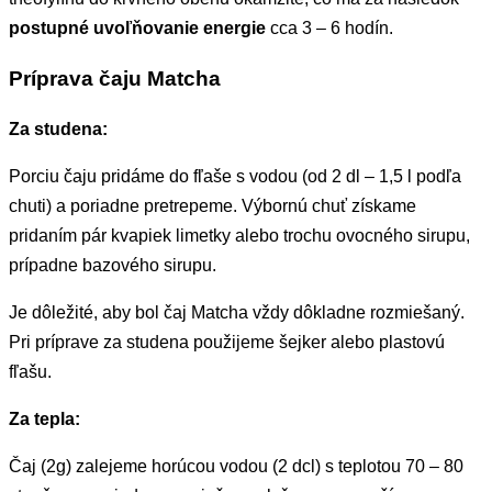
postupné uvoľňovanie energie
cca 3 – 6 hodín.
Príprava čaju Matcha
Za studena:
Porciu čaju pridáme do fľaše s vodou (od 2 dl – 1,5 l podľa
chuti) a poriadne pretrepeme. Výbornú chuť získame
pridaním pár kvapiek limetky alebo trochu ovocného sirupu,
prípadne bazového sirupu.
Je dôležité, aby bol čaj Matcha vždy dôkladne rozmiešaný.
Pri príprave za studena použijeme šejker alebo plastovú
fľašu.
Za tepla:
Čaj (2g) zalejeme horúcou vodou (2 dcl) s teplotou 70 – 80